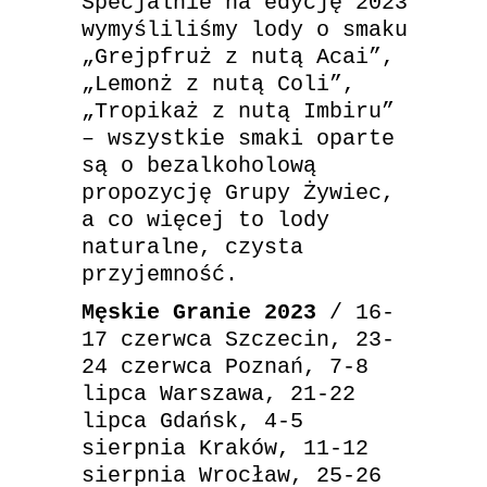
Specjalnie na edycję 2023
wymyśliliśmy lody o smaku
„Grejpfruż z nutą Acai”,
„Lemonż z nutą Coli”,
„Tropikaż z nutą Imbiru”
– wszystkie smaki oparte
są o bezalkoholową
propozycję Grupy Żywiec,
a co więcej to lody
naturalne, czysta
przyjemność.
Męskie Granie 2023
/ 16-
17 czerwca Szczecin, 23-
24 czerwca Poznań, 7-8
lipca Warszawa, 21-22
lipca Gdańsk, 4-5
sierpnia Kraków, 11-12
sierpnia Wrocław, 25-26